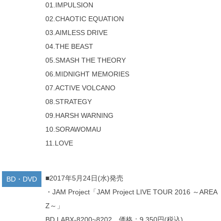
01.IMPULSION
02.CHAOTIC EQUATION
03.AIMLESS DRIVE
04.THE BEAST
05.SMASH THE THEORY
06.MIDNIGHT MEMORIES
07.ACTIVE VOLCANO
08.STRATEGY
09.HARSH WARNING
10.SORAWOMAU
11.LOVE
■2017年5月24日(水)発売
BD・DVD
・JAM Project「JAM Project LIVE TOUR 2016 ～AREA
Z～」
BD LABX-8200~8202 価格：9,350円(税込)