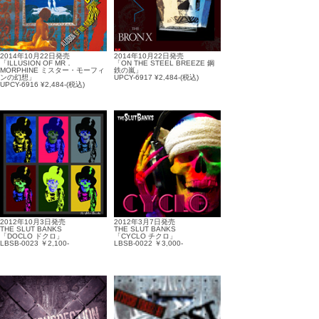
2014年10月22日発売
2014年10月22日発売
「ILLUSION OF MR．
「ON THE STEEL BREEZE 鋼
MORPHINE ミスター・モーフィ
鉄の嵐」
ンの幻想」
UPCY-6917 ¥2,484-(税込)
UPCY-6916 ¥2,484-(税込)
2012年10月3日発売
2012年3月7日発売
THE SLUT BANKS
THE SLUT BANKS
「DOCLO ドクロ」
「CYCLO チクロ」
LBSB-0023 ￥2,100-
LBSB-0022 ￥3,000-