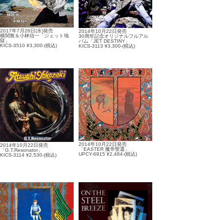
2017年7月26日(水)発売
2014年10月22日発売
横関敦＆小林信一「ジェット地
30周年記念オリジナルフルアル
獄」
バム「JET DESTINY」
KICS-3510 ¥3,300-(税込)
KICS-3113 ¥3,300-(税込)
2014年10月22日発売
2014年10月22日発売
「EASTER 魔帝聖還」
「G.T.Resonator」
UPCY-6915 ¥2,484-(税込)
KICS-3114 ¥2,530-(税込)