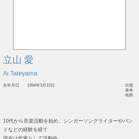
立山 愛
Ai Tateyama
生年月日
1994年3月10日
出
熊
身
本
地
県
10代から音楽活動を始め、シンガーソングライターやバン
ドなどの経験を経て
現在は作家として活動中。