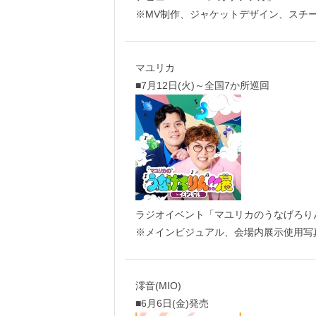
※MV制作、ジャケットデザイン、スチ
マユリカ
■7月12日(火)～全国7か所巡回
ラジオイベント「マユリカのうなげろりん
※メインビジュアル、会場内展示使用写
澪音(MIO)
■6月6日(金)発売