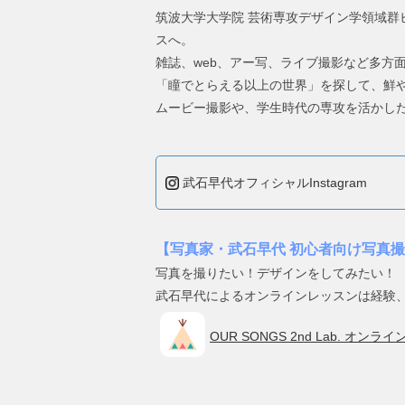
筑波大学大学院 芸術専攻デザイン学領域群
スへ。
雑誌、web、アー写、ライブ撮影など多方
「瞳でとらえる以上の世界」を探して、鮮
ムービー撮影や、学生時代の専攻を活かし
武石早代オフィシャルInstagram
【写真家・武石早代 初心者向け写真
写真を撮りたい！デザインをしてみたい！
武石早代によるオンラインレッスンは経験
OUR SONGS 2nd Lab. オン