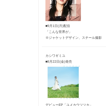
■9月1日(月)配信
「こんな世界が」
※ジャケットデザイン、スチール撮影
カシワギミユ
■8月22日(金)発売
デビューEP「ユメカウツツカ」