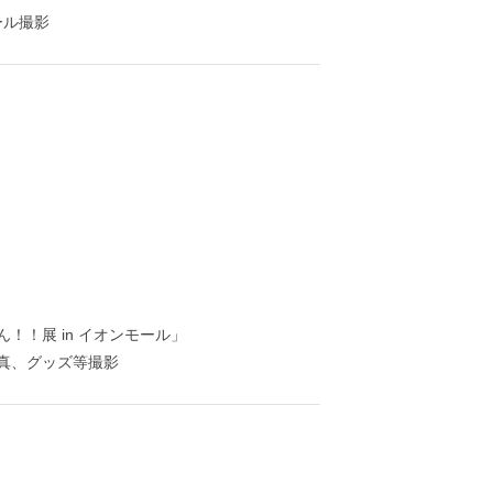
ール撮影
！！展 in イオンモール」
真、グッズ等撮影