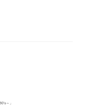
」
80's～」