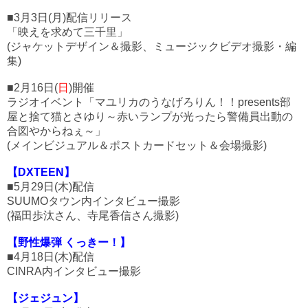
■3月3日(月)配信リリース
「映えを求めて三千里」
(ジャケットデザイン＆撮影、ミュージックビデオ撮影・編
集)
■2月16日(
日
)開催
ラジオイベント「マユリカのうなげろりん！！presents部
屋と捨て猫とさゆり～赤いランプが光ったら警備員出動の
合図やからねぇ～」
(メインビジュアル＆ポストカードセット＆会場撮影)
【DXTEEN】
■5月29日(木)配信
SUUMOタウン内インタビュー撮影
(福田歩汰さん、寺尾香信さん撮影)
【野性爆弾 くっきー！】
■4月18日(木)配信
CINRA内インタビュー撮影
【ジェジュン】