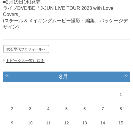
■2月19日(水)発売
ライブDVD/BD「J-JUN LIVE TOUR 2023 with Love
Covers」
(スチール＆メイキングムービー撮影・編集、パッケージデ
ザイン)
武石早代プロフィールへ
トピックス一覧に戻る
<<
>>
8月
1
2
3
4
5
6
7
8
9
10
11
12
13
14
15