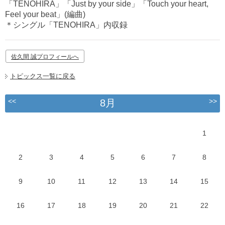
「TENOHIRA」「Just by your side」「Touch your heart,
Feel your beat」(編曲)
＊シングル「TENOHIRA」内収録
佐久間 誠プロフィールへ
トピックス一覧に戻る
<<
>>
8月
1
2
3
4
5
6
7
8
9
10
11
12
13
14
15
16
17
18
19
20
21
22