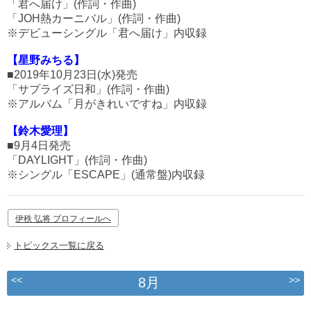
「君へ届け」(作詞・作曲)
「JOH熱カーニバル」(作詞・作曲)
※デビューシングル「君へ届け」内収録
【星野みちる】
■2019年10月23日(水)発売
「サプライズ日和」(作詞・作曲)
※アルバム「月がきれいですね」内収録
【鈴木愛理】
■9月4日発売
「DAYLIGHT」(作詞・作曲)
※シングル「ESCAPE」(通常盤)内収録
伊秩 弘将 プロフィールへ
トピックス一覧に戻る
<<
>>
8月