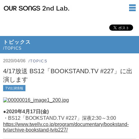
トピックス
/TOPICS
2020/04/06
/TOPICS
4/17放送 BS12「BOOKSTAND.TV #227」に出
演します
TV出演情報
●2020年4月17日(金)
・BS12「BOOKSTAND.TV #227」深夜2:30～3:00
https://www.twellv.co.jp/program/documentary/bookstand-
tv/archive-bookstand-tv/p227/