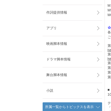
M
M
作詞提供情報
M
☆
アプリ
各
ご
映画脚本情報
第
ht
第
ht
ドラマ脚本情報
第
第
第
舞台脚本情報
第
■
小説
1
テ
所属一覧からトピックスを表示
「