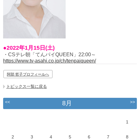
●2022年1月15日(土)
・CSテレ朝「てんパイQUEEN」22:00～
https://www.tv-asahi.co.jp/ch/tenpaiqueen/
阿部 哲子プロフィールへ
トピックス一覧に戻る
<<
>>
8月
1
2
3
4
5
6
7
8