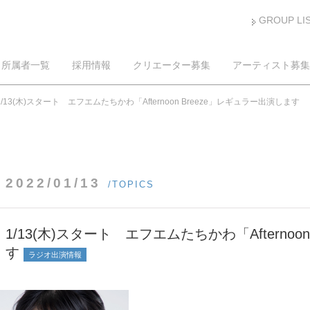
GROUP LI
所属者一覧
採用情報
クリエーター募集
アーティスト募集
1/13(木)スタート エフエムたちかわ「Afternoon Breeze」レギュラー出演します
2022/01/13
/TOPICS
1/13(木)スタート エフエムたちかわ「Afternoo
す
ラジオ出演情報