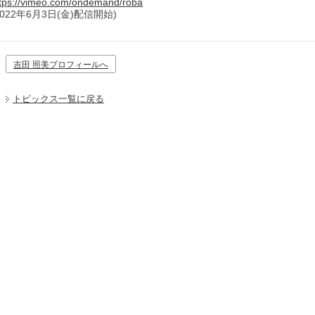
tps://vimeo.com/ondemand/roba
2022年6月3日(金)配信開始)
吉田 照美プロフィールへ
トピックス一覧に戻る