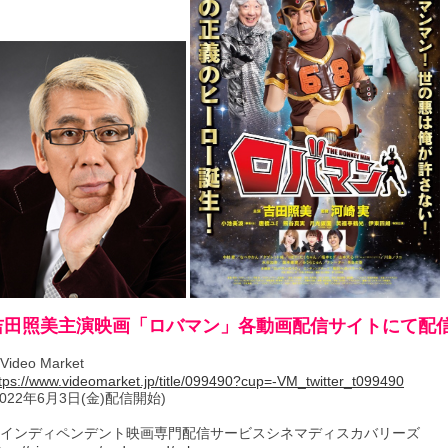
吉田照美主演映画「ロバマン」各動画配信サイトにて配
Video Market
tps://www.videomarket.jp/title/099490?cup=-VM_twitter_t099490
2022年6月3日(金)配信開始)
インディペンデント映画専門配信サービスシネマディスカバリーズ