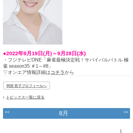
●2022年9月19日(月)～9月28日(水)
・フジテレビONE「麻雀最極決定戦！サバイバルバトル 極
雀 season35 ＃1～#8」
▽オンエア情報詳細は
コチラ
から
阿部 哲子プロフィールへ
トピックス一覧に戻る
<<
>>
8月
1