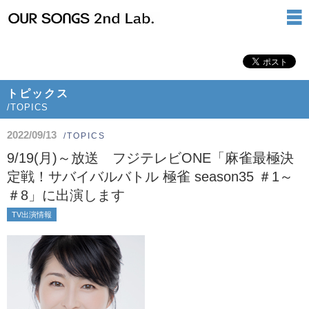
トピックス
/TOPICS
2022/09/13
/TOPICS
9/19(月)～放送 フジテレビONE「麻雀最極決
定戦！サバイバルバトル 極雀 season35 ＃1～
＃8」に出演します
TV出演情報