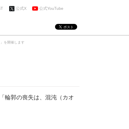
ST
公式X
公式YouTube
か？」を開催します
二人展「輪郭の喪失は、混沌（カオ