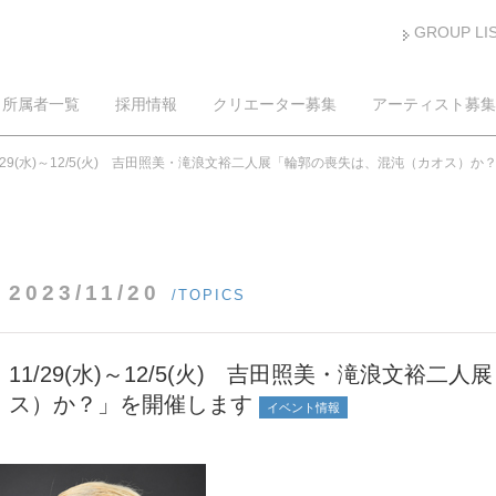
GROUP LI
所属者一覧
採用情報
クリエーター募集
アーティスト募集
1/29(水)～12/5(火) 吉田照美・滝浪文裕二人展「輪郭の喪失は、混沌（カオス）
2023/11/20
/TOPICS
11/29(水)～12/5(火) 吉田照美・滝浪文裕
ス）か？」を開催します
イベント情報