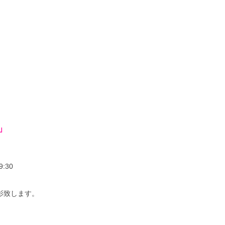
」
9:30
影致します。