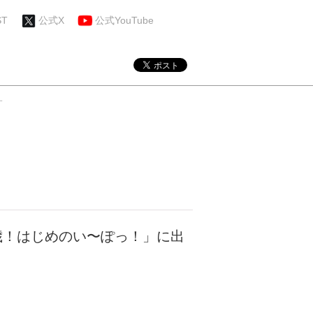
ST
公式X
公式YouTube
す
祝21歳！はじめのい〜ぽっ！」に出