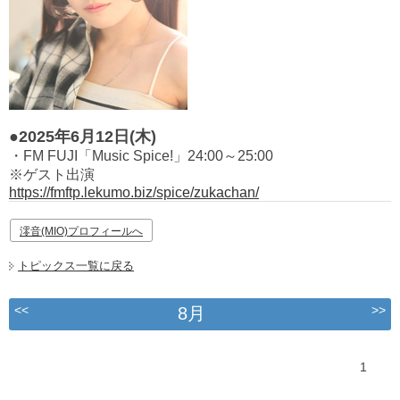
●2025年6月12日(木)
・FM FUJI「Music Spice!」24:00～25:00
※ゲスト出演
https://fmftp.lekumo.biz/spice/zukachan/
澪音(MIO)プロフィールへ
トピックス一覧に戻る
<<
>>
8月
1