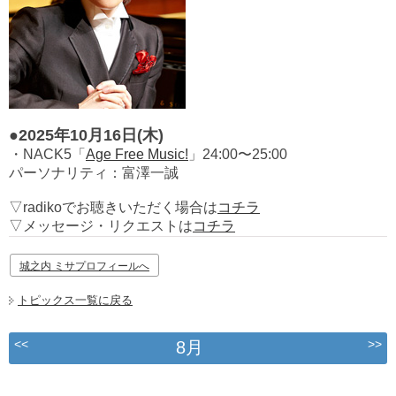
●2025年10月16日(木)
・NACK5「
Age Free Music!
」24:00〜25:00
パーソナリティ：富澤一誠
▽radikoでお聴きいただく場合は
コチラ
▽メッセージ・リクエストは
コチラ
城之内 ミサプロフィールへ
トピックス一覧に戻る
<<
>>
8月