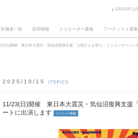
GROUP LI
所属者一覧
採用情報
クリエーター募集
アーティスト募集
1/23(日)開催 東日本大震災・気仙沼復興支援「入間さんま祭り」ミニコンサートに
2025/10/15
/TOPICS
11/23(日)開催 東日本大震災・気仙沼復興支
ートに出演します
イベント情報