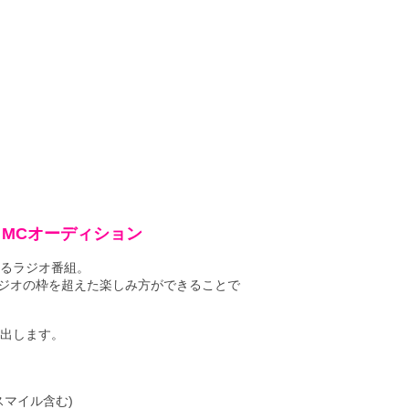
トMCオーディション
るラジオ番組。
ラジオの枠を超えた楽しみ方ができることで
選出します。
スマイル含む)