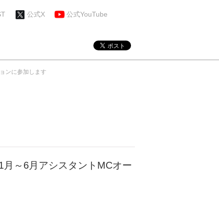
ST
公式X
公式YouTube
ィションに参加します
6年1月～6月アシスタントMCオー