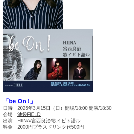
「be On !」
日時：2026年3月15日（日）開場/18:00 開演/18:30
会場：
池袋FIELD
出演：HIINA/宮西良治/歌イビト語ル
料金：2000円プラスドリンク代500円