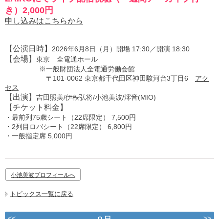
き）2,000円
申し込みはこちらから
【公演日時】
2026年6月8日（月）開場 17:30／開演 18:30
【会場】
東京 全電通ホール
※一般財団法人全電通労働会館
〒101-0062 東京都千代田区神田駿河台3丁目6
アク
セス
【出演】
吉田照美/伊秩弘将/小池美波/澪音(MIO)
【チケット料金】
・最前列75歳シート（22席限定） 7,500円
・2列目ロバシート（22席限定） 6,800円
・一般指定席 5,000円
小池美波プロフィールへ
トピックス一覧に戻る
<<
>>