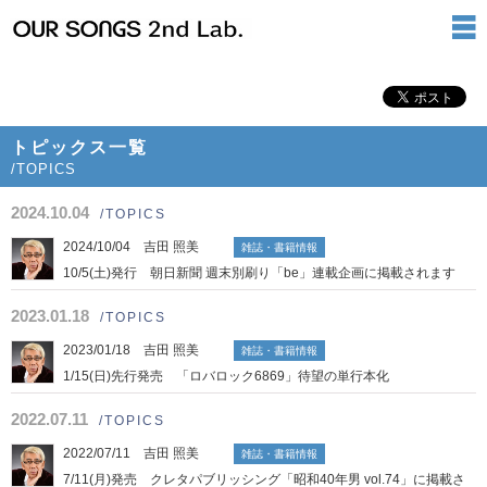
トピックス一覧
/TOPICS
2024.10.04
/TOPICS
2024/10/04 吉田 照美
雑誌・書籍情報
10/5(土)発行 朝日新聞 週末別刷り「be」連載企画に掲載されます
2023.01.18
/TOPICS
2023/01/18 吉田 照美
雑誌・書籍情報
1/15(日)先行発売 「ロバロック6869」待望の単行本化
2022.07.11
/TOPICS
2022/07/11 吉田 照美
雑誌・書籍情報
7/11(月)発売 クレタパブリッシング「昭和40年男 vol.74」に掲載さ