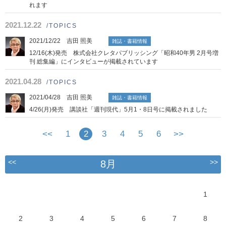
れます
2021.12.22
/TOPICS
2021/12/22 吉田 照美
雑誌・書籍情報
12/16(木)発売 株式会社クレタパブリッシング「昭和40年男 2月号増
刊 総集編」にインタビューが掲載されています
2021.04.28
/TOPICS
2021/04/28 吉田 照美
雑誌・書籍情報
4/26(月)発売 講談社「週刊現代」5月1・8日号に掲載されました
<<
1
2
3
4
5
6
>>
<<
>>
8月
1
2
3
4
5
6
7
8