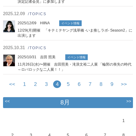
決定記者会見」に参加します
2025.12.09
/TOPICS
2025/12/09 HIINA
イベント情報
12/29(月)開催 「キテミテヤング浅草橋 -いま推しラボ- Season2」に
出演します
2025.10.31
/TOPICS
2025/10/31 吉田 照美
イベント情報
11月26日(水)〜開催 吉田照美・滝浪文裕二人展 「輪郭の喪失の時代
～ロバロックな二人展！！」
<<
1
2
3
4
5
6
7
8
9
>>
<<
>>
8月
1
2
3
4
5
6
7
8