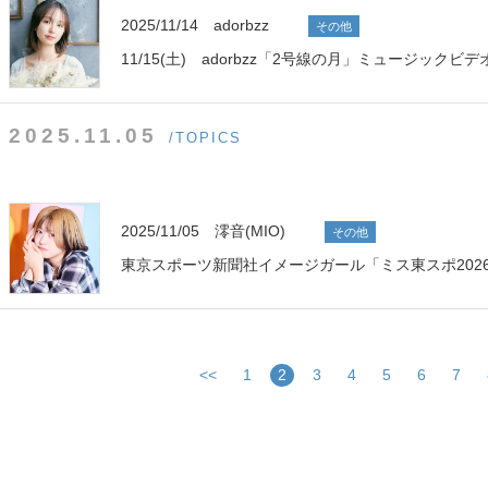
2025/11/14 adorbzz
その他
11/15(土) adorbzz「2号線の月」ミュージック
2025.11.05
/TOPICS
2025/11/05 澪音(MIO)
その他
東京スポーツ新聞社イメージガール「ミス東スポ202
<<
1
2
3
4
5
6
7