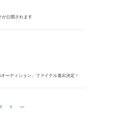
ビデオが公開されます
6オーディション」ファイナル進出決定！
8
9
>>