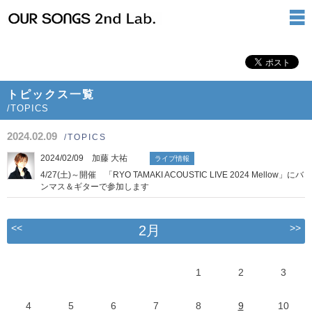
トピックス一覧
/TOPICS
2024.02.09
/TOPICS
2024/02/09 加藤 大祐
ライブ情報
4/27(土)～開催 「RYO TAMAKI ACOUSTIC LIVE 2024 Mellow」にバ
ンマス＆ギターで参加します
<<
>>
2月
1
2
3
4
5
6
7
8
9
10