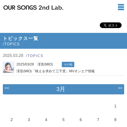
トピックス一覧
/TOPICS
2025.03.28
/TOPICS
2025/03/28 澪音(MIO)
その他
澪音(MIO)「映えを求めて三千里」MVオンエア情報
<<
>>
3月
1
2
3
4
5
6
7
8