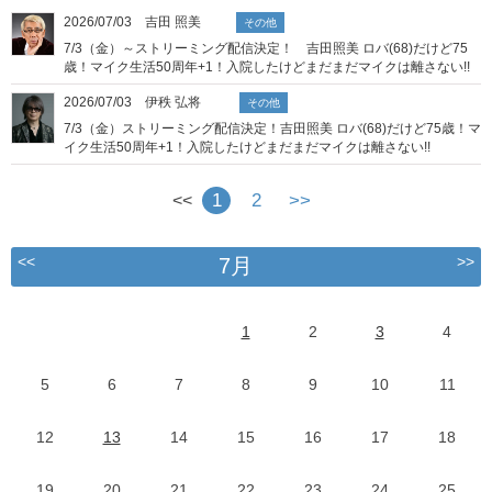
2026/07/03 吉田 照美
その他
7/3（金）～ストリーミング配信決定！ 吉田照美 ロバ(68)だけど75
歳！マイク生活50周年+1！入院したけどまだまだマイクは離さない!!
2026/07/03 伊秩 弘将
その他
7/3（金）ストリーミング配信決定！吉田照美 ロバ(68)だけど75歳！マ
イク生活50周年+1！入院したけどまだまだマイクは離さない!!
1
2
>>
<<
<<
>>
7月
1
2
3
4
5
6
7
8
9
10
11
12
13
14
15
16
17
18
19
20
21
22
23
24
25