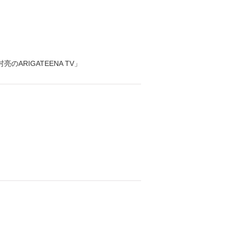
のARIGATEENA TV」
』