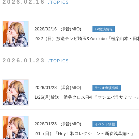
2026.02.16
/TOPICS
2026/02/16 澪音(MIO)
TV出演情報
2/22（日）放送テレビ埼玉&YouTube「極楽山本・田村亮
2026.01.23
/TOPICS
2026/01/23 澪音(MIO)
ラジオ出演情報
1/26(月)放送 渋谷クロスFM 『マシェバラサミット
2026/01/23 澪音(MIO)
イベント情報
2/1（日）「Hey！和コレクション～新春浅草編～」