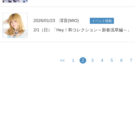
2026/01/23 澪音(MIO)
イベント情報
2/1（日）「Hey！和コレクション～新春浅草編～」
<<
1
2
3
4
5
6
7