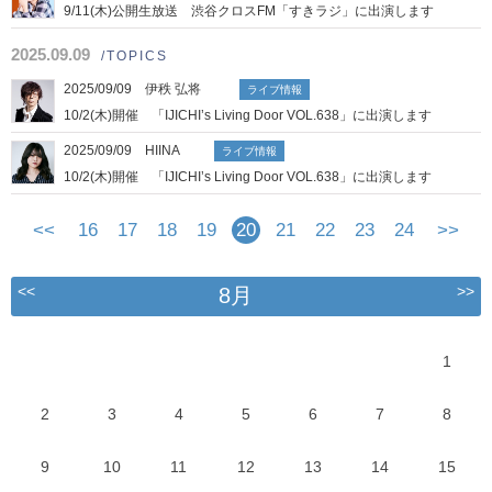
9/11(木)公開生放送 渋谷クロスFM「すきラジ」に出演します
2025.09.09
/TOPICS
2025/09/09 伊秩 弘将
ライブ情報
10/2(木)開催 「IJICHI’s Living Door VOL.638」に出演します
2025/09/09 HIINA
ライブ情報
10/2(木)開催 「IJICHI’s Living Door VOL.638」に出演します
<<
16
17
18
19
20
21
22
23
24
>>
<<
>>
8月
1
2
3
4
5
6
7
8
9
10
11
12
13
14
15