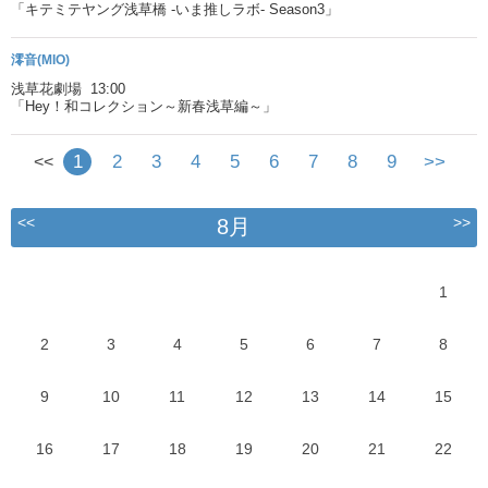
「キテミテヤング浅草橋 -いま推しラボ- Season3」
澪音(MIO)
浅草花劇場 13:00
「Hey！和コレクション～新春浅草編～」
1
2
3
4
5
6
7
8
9
>>
<<
<<
>>
8月
1
2
3
4
5
6
7
8
9
10
11
12
13
14
15
16
17
18
19
20
21
22