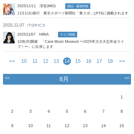
2025/11/11 澪音(MIO)
雑誌・書籍情報
11/11(火)発行 東京スポーツ新聞社「東スポ」(夕刊)に掲載されます
2025.11.07
/TOPICS
2025/11/07 HIINA
ライブ情報
12/8(月)開催 「Cave Music Museum 〜2025年大大大忘年会ライ
ブ！〜」に出演します
<<
10
11
12
13
14
15
16
17
18
>>
<<
>>
8月
1
2
3
4
5
6
7
8
9
10
11
12
13
14
15